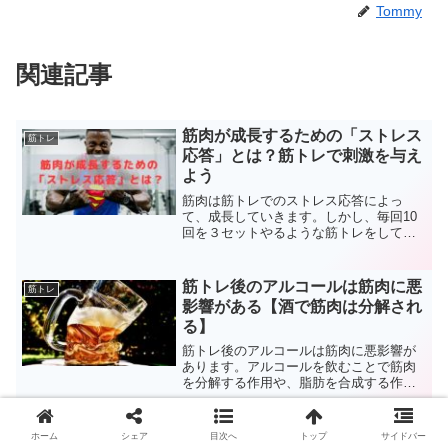
Tommy
関連記事
筋肉が成長するための「ストレス
筋トレ
応答」とは？筋トレで刺激を与え
よう
筋肉は筋トレでのストレス応答によっ
て、成長していきます。しかし、毎回10
回を３セットやるような筋トレをしてい
ると、その刺激になれてストレスを感じ
なくなります。本記事で、筋肉が成長す
るためのストレス応答について詳しく解
筋トレ後のアルコールは筋肉に悪
筋トレ
説していきます。
影響がある【酒で筋肉は分解され
る】
筋トレ後のアルコールは筋肉に悪影響が
あります。アルコールを飲むことで筋肉
を分解する作用や、脂肪を合成する作用
がある物質を分泌してしまいます。筋ト
レの後は筋肉の合成力を高めたいので、
72時間はアルコールを控えるべきです。
誰でも簡単に腹筋を割る方法をご
ホーム
シェア
目次へ
トップ
サイドバー
筋トレ