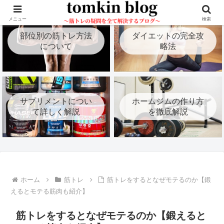
メニュー
検索
部位別の筋トレ方法
ダイエットの完全攻
について
略法
サプリメントについ
ホームジムの作り方
て詳しく解説
を徹底解説
ホーム
筋トレ
筋トレをするとなぜモテるのか【鍛
えるとモテる筋肉も紹介】
筋トレをするとなぜモテるのか【鍛えると