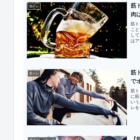
筋
筋トレ
肉
筋ト
こと
して
はア
筋
筋トレ
で
筋ト
に筋
いう
レを
【