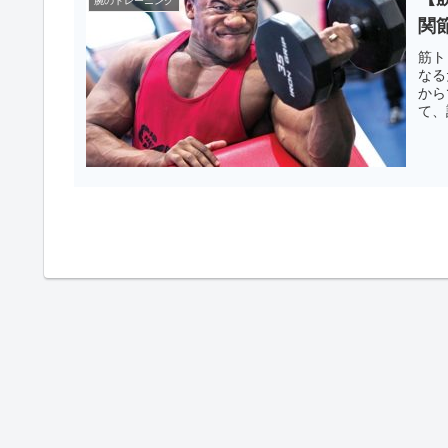
腕のトレーニング
関
筋ト
なる
から
て、