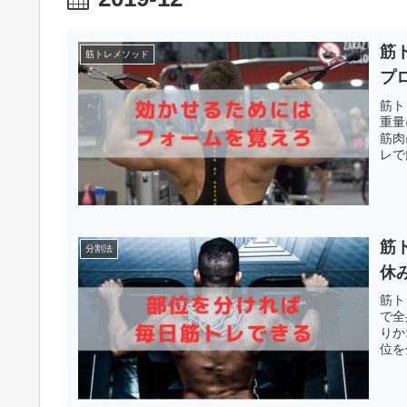
筋
筋トレメソッド
プ
筋ト
重量
筋肉
レで
筋
分割法
休
筋ト
で全
りか
位を