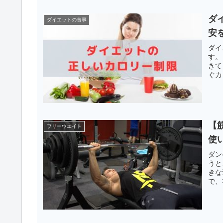
ダ
ダイエットの食事
安
ダイ
す。
きて
ぐカ
【
フリーウエイト
使
ダン
うと
きな
で、