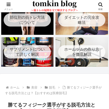
メニュー
検索
部位別の筋トレ方法
ダイエットの完全攻
について
略法
サプリメントについ
ホームジムの作り方
て詳しく解説
を徹底解説
ホーム
美容
脱毛
勝てるフィジーク選手が
する脱毛方法とは？【おすすめは医療脱毛】
勝てるフィジーク選手がする脱毛方法と